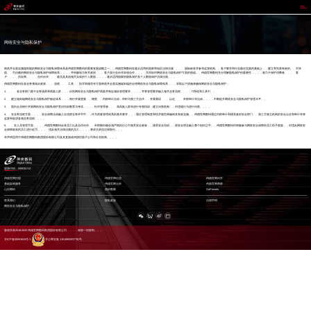
伟德官网
网络安全与隐私保护
构筑并全面实施端到端的网络安全与隐私保障体系是伟德官网数码的重要发展战略之一。。伟德官网数码在遵从适用的国家和地区法律法规、、、、国际标准并参考监管机构、、客户要求和行业最佳实践的基础上，，建立和完善有效的、、可持
续、、可信赖的网络安全与隐私保护保障体系，，，，并积极地与有关政府、、、客户及行业伙伴加强合作，，，，共同应对网络安全与隐私保护方面的挑战。。伟德官网数码充分理解隐私保护的重要性，，，，致力于保护消费者、、、、客
户、、、、供应商、、、、合作伙伴、、、雇员及其他相关实体的个人数据，，，，遵从适用国家的隐私保护及个人数据保护法律法规。。。
伟德官网数码在各业务领域从政策、、、流程、、、工具、、技术和规范等方面构筑并全面实施端到端的全球网络安全与隐私保障体系，，，采取以下措施来确保网络安全与隐私保护：
1、、、、各业务部门基于业务场景和风险人群，，，识别网络安全与隐私保护风险并制定相应管理要求，，，，并将管理要求融入相关业务流程、、、、IT系统和工具中。。
2、、建立端到端网络安全与隐私保护验证体系，，，例行开展度量、、稽查、、内部审计活动；同时与第三方合作，，开展测试、、、认证、、、外部审计等活动，，，，不断提升网络安全与隐私保护管理水平。。
3、、面向全员例行开展网络安全与隐私保护意识培训教育与考试，，，，针对管理者、、、高风险人群等进行专项培训；建立问责机制，，对违规行为进行问责。。。。
4、、在业务流程方面，，，，安全保障活动融入全流程业务环节中，，作为质量管理体系的基本要求，，，通过管理制度和技术规范来确保其有效实施。。伟德官网数码通过内部审计和接受政府安全部门、、第三方独立机构的安全认证和审计等来
监督和改进各项业务流程。。。。
5、、、在人员管理方面，，，，伟德官网数码全体员工以及合作伙伴、、外部顾问都必须严格执行公司相关安全政策，，接受安全培训，，使安全理念融入整个组织之中。。伟德官网数码对积极参与网络安全保障的员工给予奖励，，对违反网络安
全保障政策的员工进行处罚，，，，违反相关法律法规的员工，，，，将依法承担法律责任。。。
本声明适用于伟德官网数码集团股份有限公司及其直接或间接控股子公司和分支机构。。。。
股票代码：000034.SZ
伟德官网控股
伟德官网信息
伟德官网问学
基础架构服务
伟德官网云科
伟德官网商桥
山石网科
高科数聚
GoPomelo
联系我们
隐私政策
法律声明
网络安全与隐私保护
版权所有2016-2025 伟德官网数码集团股份有限公司，，，，保留一切权利。。。
京ICP备05051615号-1
京公网安备 11010802037792号